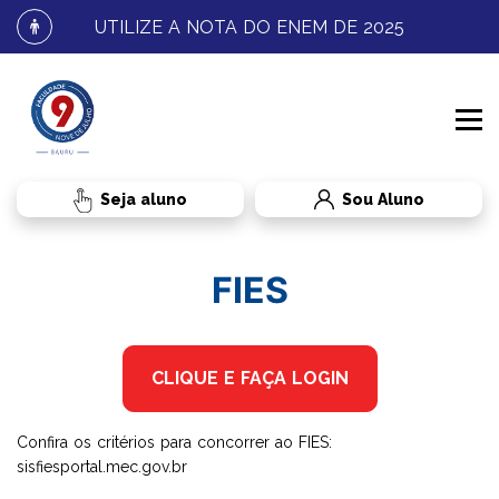
UTILIZE A NOTA DO ENEM DE 2025
Sou Aluno
INSTITU​CIONAL
FIES
PROCESSO SELETIVO
CONHEÇA A FNJ
CLIQUE E FAÇA LOGIN
RESULTADOS E MATRÍCULA
FALE CONOSCO
GRADUAÇÃO
Confira os critérios para concorrer ao FIES:
sisfiesportal.mec.gov.br
CURSOS
BENEFÍCIOS AO ALUNO
TRANSFERÊNCIA