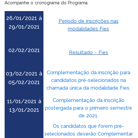
Acompanhe o cronograma do Programa:
UNIDADE
VOLTE A SER 10
DIREITO
26/01/2021 à
Período de inscrições nas
29/01/2021
modalidades Fies
PROMOÇÕES
PSICOLOGIA
02/02/2021
Resultado – Fies
Complementação da inscrição para
03/02/2021 à
candidatos pré-selecionados na
05/02/2021
chamada única da modalidade Fies.
Complementação da inscrição
11/01/2021 à
postergada para o primeiro semestre
13/01/2021
de 2021.
Os candidatos que forem pré-
selecionados deverão Complementar