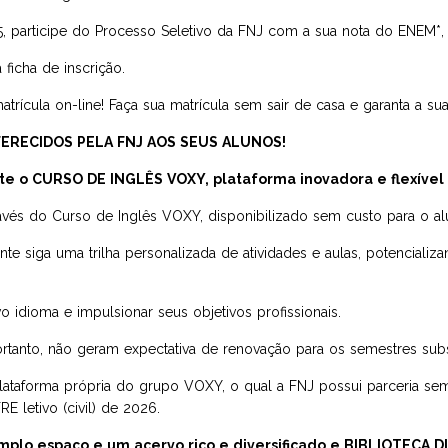
, participe do Processo Seletivo da FNJ com a sua nota do ENEM*,
ficha de inscrição.
trícula on-line! Faça sua matrícula sem sair de casa e garanta a sua
FERECIDOS PELA FNJ AOS SEUS ALUNOS!
te o CURSO DE INGLÊS VOXY, plataforma inovadora e flexível 
ravés do Curso de Inglês VOXY, disponibilizado sem custo para o al
te siga uma trilha personalizada de atividades e aulas, potencial
idioma e impulsionar seus objetivos profissionais.
ortanto, não geram expectativa de renovação para os semestres sub
ataforma própria do grupo VOXY, o qual a FNJ possui parceria seme
 letivo (civil) de 2026.
amplo espaço e um acervo rico e diversificado e BIBLIOTECA 