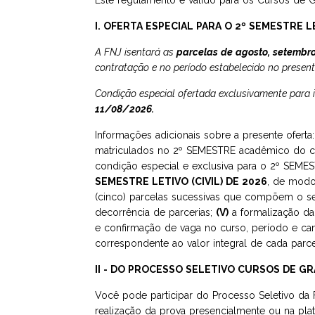
Este regulamento é válido para os Cursos de G
I. OFERTA ESPECIAL PARA O 2º SEMESTRE LE
A FNJ isentará as
parcelas de agosto, setembr
contratação e no período estabelecido no present
Condição especial ofertada exclusivamente para
11/08/2026.
Informações adicionais sobre a presente oferta
matriculados no 2º SEMESTRE acadêmico do c
condição especial e exclusiva para o 2º SEME
SEMESTRE LETIVO (CIVIL) DE 2026
, de modo 
(cinco) parcelas sucessivas que compõem o s
decorrência de parcerias;
(V)
a formalização da 
e confirmação de vaga no curso, período e c
correspondente ao valor integral de cada par
II - DO PROCESSO SELETIVO CURSOS DE 
Você pode participar do Processo Seletivo da 
realização da prova presencialmente ou na plat