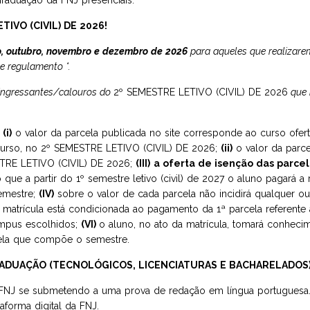
raduação da FNJ presenciais.
TIVO (CIVIL) DE 2026!
o, outubro, novembro e dezembro de 2026
para aqueles que realiza
e regulamento *.
 ingressantes/calouros do
2º SEMESTRE LETIVO (CIVIL) DE 2026
que 
:
(i)
o valor da parcela publicada no site corresponde ao curso ofer
urso, no 2º SEMESTRE LETIVO (CIVIL) DE 2026;
(ii)
o valor da parce
STRE LETIVO (CIVIL) DE 2026;
(III)
a oferta de isenção das parcel
que a partir do 1º semestre letivo (civil) de 2027 o aluno pagará a r
emestre;
(IV)
sobre o valor de cada parcela não incidirá qualquer 
matrícula está condicionada ao pagamento da 1ª parcela referente à
ampus escolhidos;
(VI)
o aluno, no ato da matrícula, tomará conhecim
cela que compõe o semestre.
GRADUAÇÃO (TECNOLÓGICOS, LICENCIATURAS E BACHARELADOS
FNJ se submetendo a uma prova de redação em língua portuguesa. Ba
aforma digital da FNJ.