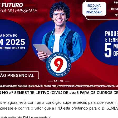
 2º SEMESTRE LETIVO (CIVIL) DE 2026 PARA OS CURSOS D
s e, agora, está com uma condição superespecial para que você i
interesse e confira o valor que a FNJ está ofertando para o 2º SEM