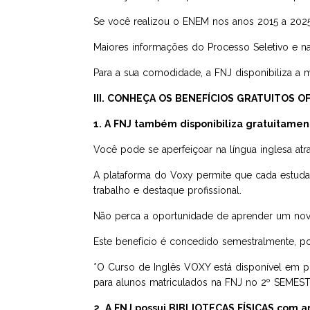
Se você realizou o ENEM nos anos 2015 a 2025
Maiores informações do Processo Seletivo e na 
Para a sua comodidade, a FNJ disponibiliza a ma
III. CONHEÇA OS BENEFÍCIOS GRATUITOS O
1. A FNJ também disponibiliza gratuitamen
Você pode se aperfeiçoar na língua inglesa at
A plataforma do Voxy permite que cada estudan
trabalho e destaque profissional.
Não perca a oportunidade de aprender um novo 
Este benefício é concedido semestralmente, p
*O Curso de Inglês VOXY está disponível em pl
para alunos matriculados na FNJ no 2º SEMESTRE
2. A FNJ possui BIBLIOTECAS FÍSICAS com 